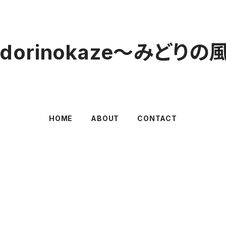
idorinokaze〜みどりの
HOME
ABOUT
CONTACT