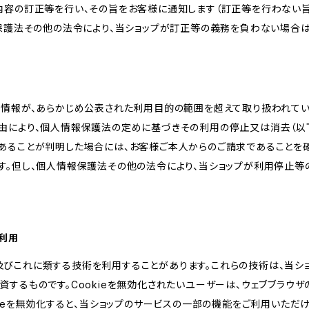
内容の訂正等を行い、その旨をお客様に通知します（訂正等を行わない
報保護法その他の法令により、当ショップが訂正等の義務を負わない場合は
人情報が、あらかじめ公表された利用目的の範囲を超えて取り扱われて
由により、個人情報保護法の定めに基づきその利用の停止又は消去（以下
あることが判明した場合には、お客様ご本人からのご請求であることを
す。但し、個人情報保護法その他の法令により、当ショップが利用停止等
の利用
kie及びこれに類する技術を利用することがあります。これらの技術は、当
するものです。Cookieを無効化されたいユーザーは、ウェブブラウザの
kieを無効化すると、当ショップのサービスの一部の機能をご利用いただ